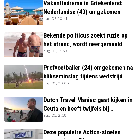
Vakantiedrama in Griekenland:
Nederlandse (40) omgekomen
aug 06, 10:41
Bekende politicus zoekt ruzie op
het strand, wordt neergemaaid
aug 06, 13:39
Profvoetballer (24) omgekomen na
blikseminslag tijdens wedstrijd
aug 05, 20:03
Dutch Travel Maniac gaat kijken in
Ceuta en heeft twijfels bij
aug 05, 21:58
berichtgeving media
Deze populaire Action-stoelen