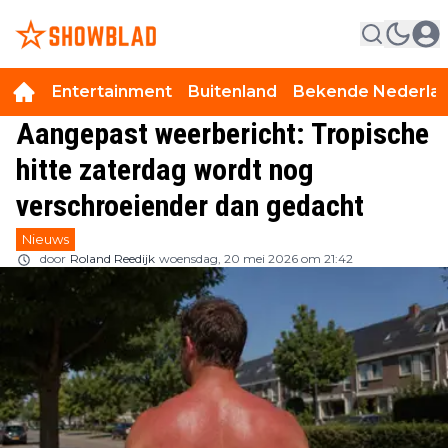
Entertainment
Buitenland
Bekende Nederla
Aangepast weerbericht: Tropische
hitte zaterdag wordt nog
verschroeiender dan gedacht
Nieuws
door
Roland Reedijk
woensdag, 20 mei 2026 om 21:42