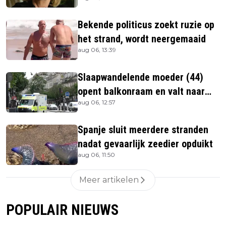
overleden
Bekende politicus zoekt ruzie op
het strand, wordt neergemaaid
aug 06, 13:39
Slaapwandelende moeder (44)
opent balkonraam en valt naar
aug 06, 12:57
beneden
Spanje sluit meerdere stranden
nadat gevaarlijk zeedier opduikt
aug 06, 11:50
Meer artikelen
POPULAIR NIEUWS