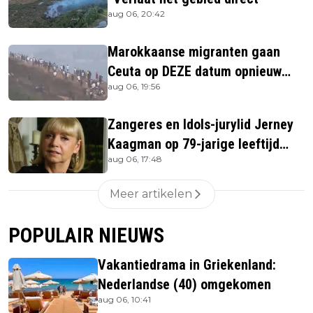
aug 06, 20:42
Marokkaanse migranten gaan
Ceuta op DEZE datum opnieuw
aug 06, 19:56
bestormen
Zangeres en Idols-jurylid Jerney
Kaagman op 79-jarige leeftijd
aug 06, 17:48
overleden
Meer artikelen
POPULAIR NIEUWS
Vakantiedrama in Griekenland:
Nederlandse (40) omgekomen
aug 06, 10:41