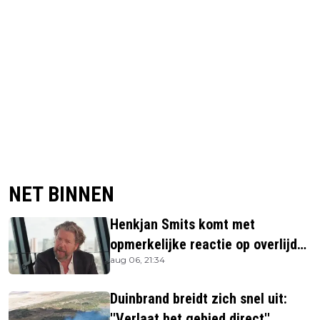
NET BINNEN
Henkjan Smits komt met
opmerkelijke reactie op overlijden
aug 06, 21:34
Jerney Kaagman
Duinbrand breidt zich snel uit:
''Verlaat het gebied direct''