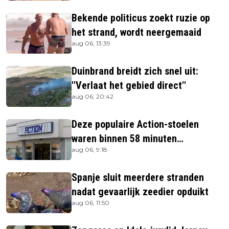
Bekende politicus zoekt ruzie op
het strand, wordt neergemaaid
aug 06, 13:39
Duinbrand breidt zich snel uit:
''Verlaat het gebied direct''
aug 06, 20:42
Deze populaire Action-stoelen
waren binnen 58 minuten
aug 06, 9:18
uitverkocht zijn vandaag weer te
verkrijgen
Spanje sluit meerdere stranden
nadat gevaarlijk zeedier opduikt
aug 06, 11:50