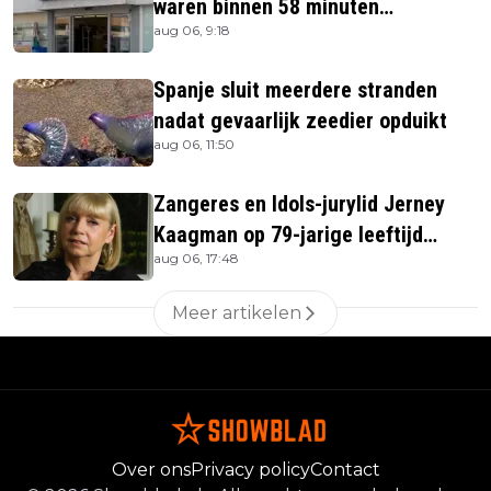
waren binnen 58 minuten
aug 06, 9:18
uitverkocht zijn vandaag weer te
verkrijgen
Spanje sluit meerdere stranden
nadat gevaarlijk zeedier opduikt
aug 06, 11:50
Zangeres en Idols-jurylid Jerney
Kaagman op 79-jarige leeftijd
aug 06, 17:48
overleden
Meer artikelen
Over ons
Privacy policy
Contact