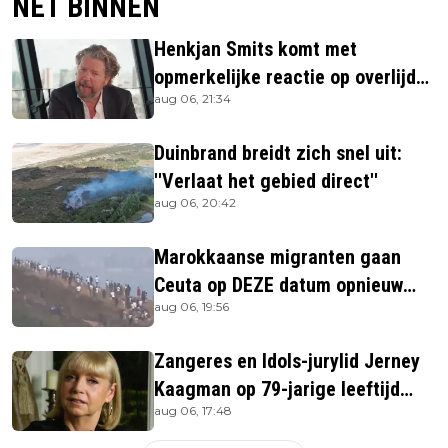
NET BINNEN
Henkjan Smits komt met
opmerkelijke reactie op overlijden
aug 06, 21:34
Jerney Kaagman
Duinbrand breidt zich snel uit:
''Verlaat het gebied direct''
aug 06, 20:42
Marokkaanse migranten gaan
Ceuta op DEZE datum opnieuw
aug 06, 19:56
bestormen
Zangeres en Idols-jurylid Jerney
Kaagman op 79-jarige leeftijd
aug 06, 17:48
overleden