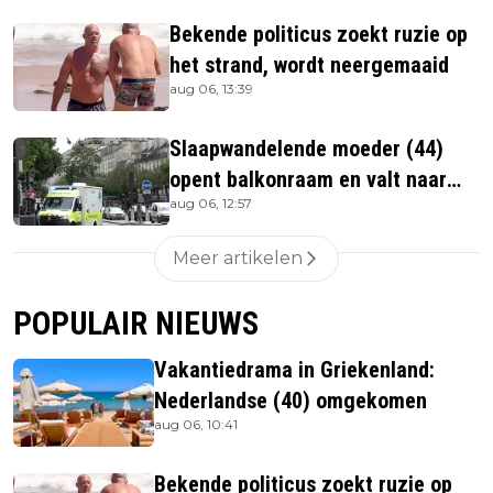
Bekende politicus zoekt ruzie op
het strand, wordt neergemaaid
aug 06, 13:39
Slaapwandelende moeder (44)
opent balkonraam en valt naar
aug 06, 12:57
beneden
Meer artikelen
POPULAIR NIEUWS
Vakantiedrama in Griekenland:
Nederlandse (40) omgekomen
aug 06, 10:41
Bekende politicus zoekt ruzie op