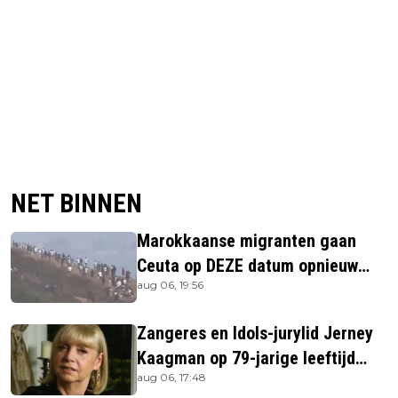
NET BINNEN
Marokkaanse migranten gaan
Ceuta op DEZE datum opnieuw
aug 06, 19:56
bestormen
Zangeres en Idols-jurylid Jerney
Kaagman op 79-jarige leeftijd
aug 06, 17:48
overleden