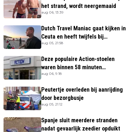
het strand, wordt neergemaaid
aug 06, 13:39
Dutch Travel Maniac gaat kijken in
Ceuta en heeft twijfels bij
aug 05, 21:58
berichtgeving media
Deze populaire Action-stoelen
waren binnen 58 minuten
aug 06, 9:18
uitverkocht zijn vandaag weer te
verkrijgen
Peutertje overleden bij aanrijding
door bezorgbusje
aug 05, 21:12
Spanje sluit meerdere stranden
nadat gevaarlijk zeedier opduikt