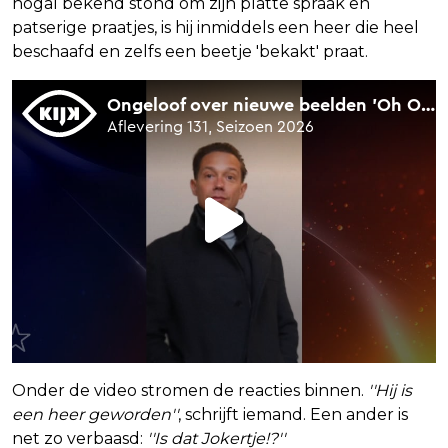
nogal bekend stond om zijn platte spraak en
patserige praatjes, is hij inmiddels een heer die heel
beschaafd en zelfs een beetje 'bekakt' praat.
Onder de video stromen de reacties binnen.
''Hij is
een heer geworden''
, schrijft iemand. Een ander is
net zo verbaasd:
''Is dat Jokertje!?''