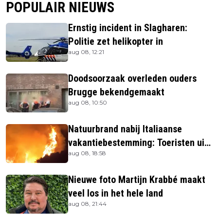
POPULAIR NIEUWS
Ernstig incident in Slagharen:
Politie zet helikopter in
aug 08, 12:21
Doodsoorzaak overleden ouders
Brugge bekendgemaakt
aug 08, 10:50
Natuurbrand nabij Italiaanse
vakantiebestemming: Toeristen uit
aug 08, 18:58
verblijven gehaald
Nieuwe foto Martijn Krabbé maakt
veel los in het hele land
aug 08, 21:44