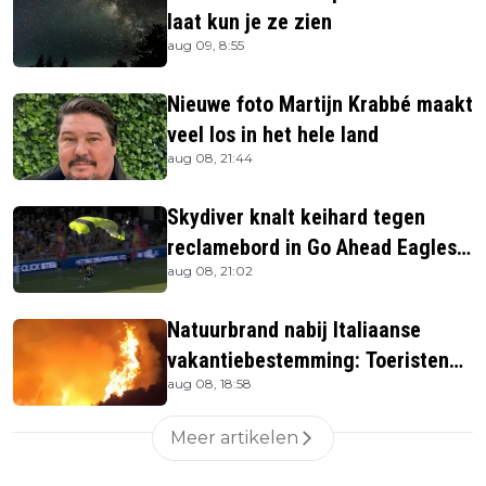
laat kun je ze zien
aug 09, 8:55
Nieuwe foto Martijn Krabbé maakt
veel los in het hele land
aug 08, 21:44
Skydiver knalt keihard tegen
reclamebord in Go Ahead Eagles-
aug 08, 21:02
stadion
Natuurbrand nabij Italiaanse
vakantiebestemming: Toeristen
aug 08, 18:58
uit verblijven gehaald
Meer artikelen