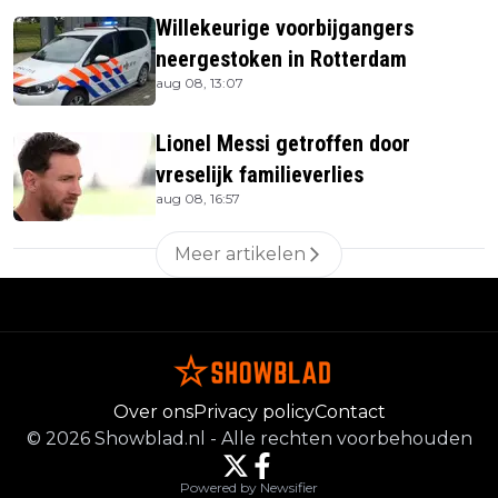
Willekeurige voorbijgangers
neergestoken in Rotterdam
aug 08, 13:07
Lionel Messi getroffen door
vreselijk familieverlies
aug 08, 16:57
Meer artikelen
Over ons
Privacy policy
Contact
©
2026
Showblad.nl
-
Alle rechten voorbehouden
Powered by Newsifier