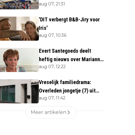
aug 07, 21:31
'DIT verbergt B&B-Jiry voor
Iris'
aug 07, 10:36
Evert Santegoeds deelt
heftig nieuws over Marianne
aug 07, 12:22
Weber (70)
Vreselijk familiedrama:
Overleden jongetje (7) uit
aug 07, 11:42
woning gehaald
Meer artikelen