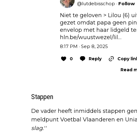
@
lutdebisschop
·
Follow
Niet te geloven > Lilou (6) 
gezet omdat papa geen pint
hln.be/wuustwezel/lil…
8:17 PM · Sep 8, 2025
0
Reply
Copy lin
Read m
Stappen
De vader heeft inmiddels stappen gen
meldpunt Voetbal Vlaanderen en Uni
slag.''