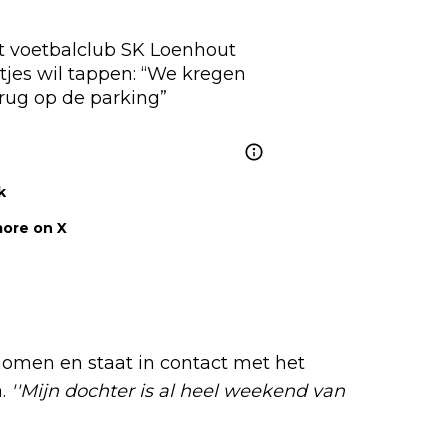
uit voetbalclub SK Loenhout 
jes wil tappen: “We kregen 
envelop met haar lidgeld terug op de parking” 
k
ore on X
omen en staat in contact met het
a.
''Mijn dochter is al heel weekend van