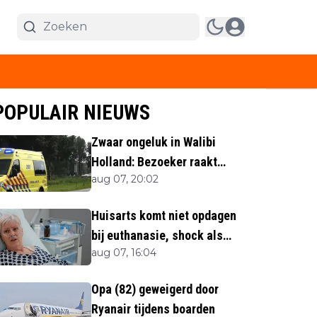
POPULAIR NIEUWS
Zwaar ongeluk in Walibi
Holland: Bezoeker raakt
aug 07, 20:02
lichaamsdeel kwijt
Huisarts komt niet opdagen
bij euthanasie, shock als
aug 07, 16:04
blijkt waar ze is
Opa (82) geweigerd door
Ryanair tijdens boarden