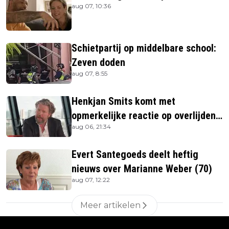
aug 07, 10:36
Schietpartij op middelbare school:
Zeven doden
aug 07, 8:55
Henkjan Smits komt met
opmerkelijke reactie op overlijden
aug 06, 21:34
Jerney Kaagman
Evert Santegoeds deelt heftig
nieuws over Marianne Weber (70)
aug 07, 12:22
Meer artikelen