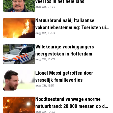
veel los in het hele land
aug 08, 21:44
Natuurbrand nabij Italiaanse
vakantiebestemming: Toeristen uit
aug 08, 18:58
verblijven gehaald
Willekeurige voorbijgangers
neergestoken in Rotterdam
aug 08, 13:07
Lionel Messi getroffen door
vreselijk familieverlies
aug 08, 16:57
Noodtoestand vanwege enorme
natuurbrand: 20.000 mensen op de
aug 09, 10:23