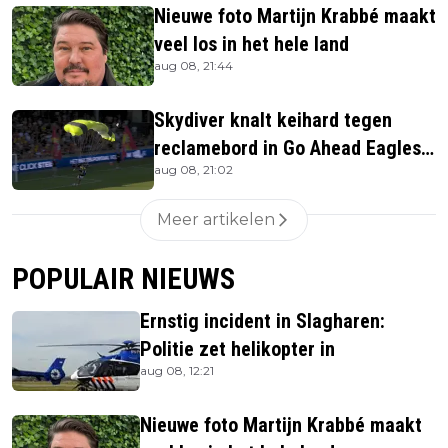
Nieuwe foto Martijn Krabbé maakt
veel los in het hele land
aug 08, 21:44
Skydiver knalt keihard tegen
reclamebord in Go Ahead Eagles-
aug 08, 21:02
stadion
Meer artikelen
POPULAIR NIEUWS
Ernstig incident in Slagharen:
Politie zet helikopter in
aug 08, 12:21
Nieuwe foto Martijn Krabbé maakt