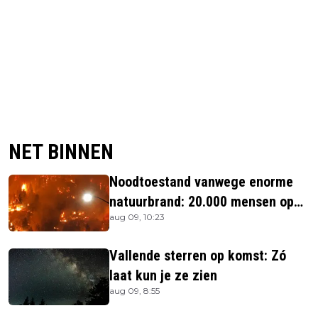
NET BINNEN
Noodtoestand vanwege enorme
natuurbrand: 20.000 mensen op
aug 09, 10:23
de vlucht
Vallende sterren op komst: Zó
laat kun je ze zien
aug 09, 8:55