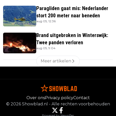
Paragliden gaat mis: Nederlander
stort 200 meter naar beneden
aug 05, 12:36
Brand uitgebroken in Winterswijk:
Twee panden verloren
aug 05, 9:04
Meer artikelen
Over ons
Privacy policy
Contact
©
2026
Showblad.nl
-
Alle rechten voorbehouden
Powered by Newsifier