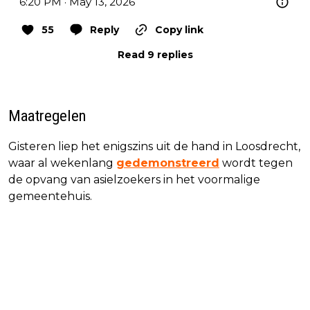
6:20 PM · May 13, 2026
55
Reply
Copy link
Read 9 replies
Maatregelen
Gisteren liep het enigszins uit de hand in Loosdrecht,
waar al wekenlang
gedemonstreerd
wordt tegen
de opvang van asielzoekers in het voormalige
gemeentehuis.