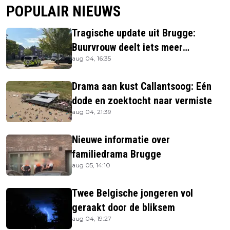
POPULAIR NIEUWS
Tragische update uit Brugge:
Buurvrouw deelt iets meer
aug 04, 16:35
informatie
Drama aan kust Callantsoog: Eén
dode en zoektocht naar vermiste
aug 04, 21:39
Nieuwe informatie over
familiedrama Brugge
aug 05, 14:10
Twee Belgische jongeren vol
geraakt door de bliksem
aug 04, 19:27