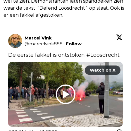
wel te zien. Demonstranten laten spandoeken zien
waar de tekst ´Defend Loosdrecht´ op staat. Ook is
er een fakkel afgestoken.
Marcel Vink
@
marcelvink888
·
Follow
De eerste fakkel is ontstoken 
#Loosdrecht
Watch on X