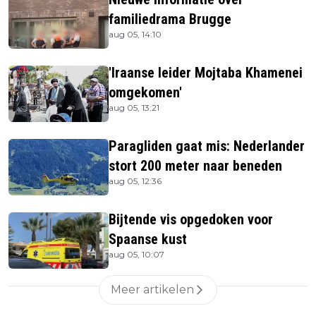
familiedrama Brugge
aug 05, 14:10
'Iraanse leider Mojtaba Khamenei
omgekomen'
aug 05, 13:21
Paragliden gaat mis: Nederlander
stort 200 meter naar beneden
aug 05, 12:36
Bijtende vis opgedoken voor
Spaanse kust
aug 05, 10:07
Meer artikelen