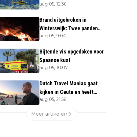
aug 05, 12:36
naar beneden
Brand uitgebroken in
Winterswijk: Twee panden
aug 05, 9:04
verloren
Bijtende vis opgedoken voor
Spaanse kust
aug 05, 10:07
Dutch Travel Maniac gaat
kijken in Ceuta en heeft
aug 05, 21:58
twijfels bij berichtgeving
media
Meer artikelen