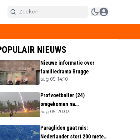
POPULAIR NIEUWS
Nieuwe informatie over
familiedrama Brugge
aug 05, 14:10
Profvoetballer (24)
omgekomen na
aug 05, 20:03
blikseminslag tijdens
wedstrijd
Paragliden gaat mis:
Nederlander stort 200 meter