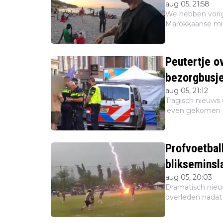
aug 05, 21:58
We hebben vori
Marokkaanse mi
binnenkwamen. D
controle zijn. Maa
Peutertje ov
bezorgbusj
aug 05, 21:12
Tragisch nieuws 
leven gekomen b
bestuurder van h
sociale media....
Profvoetba
blikseminsl
aug 05, 20:03
Dramatisch nieuw
overleden nadat 
bliksem. Beelde
rond op...