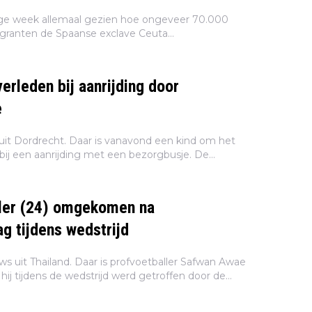
ge week allemaal gezien hoe ongeveer 70.000
granten de Spaanse exclave Ceuta
e situatie zou inmiddels zo goed als onder
r is dat wel écht z...
erleden bij aanrijding door
e
uit Dordrecht. Daar is vanavond een kind om het
ij een aanrijding met een bezorgbusje. De
et busje is aangehouden, zo meldt de politie op
ller (24) omgekomen na
ag tijdens wedstrijd
s uit Thailand. Daar is profvoetballer Safwan Awae
hij tijdens de wedstrijd werd getroffen door de
n van de tragische gebeurtenis gaan momenteel