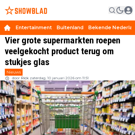
Entertainment
Buitenland
Bekende Nederla
Vier grote supermarkten roepen
veelgekocht product terug om
stukjes glas
Nieuws
door
Rick
zaterdag, 10 januari 2026 om 11:51