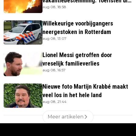
vakantiebestemming: Toeristen uit
aug 08, 18:58
verblijven gehaald
Willekeurige voorbijgangers
neergestoken in Rotterdam
aug 08, 13:07
Lionel Messi getroffen door
vreselijk familieverlies
aug 08, 16:57
Nieuwe foto Martijn Krabbé maakt
veel los in het hele land
aug 08, 21:44
Meer artikelen