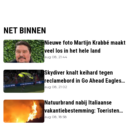
NET BINNEN
Nieuwe foto Martijn Krabbé maakt
veel los in het hele land
aug 08, 21:44
Skydiver knalt keihard tegen
reclamebord in Go Ahead Eagles-
aug 08, 21:02
stadion
Natuurbrand nabij Italiaanse
vakantiebestemming: Toeristen
aug 08, 18:58
uit verblijven gehaald