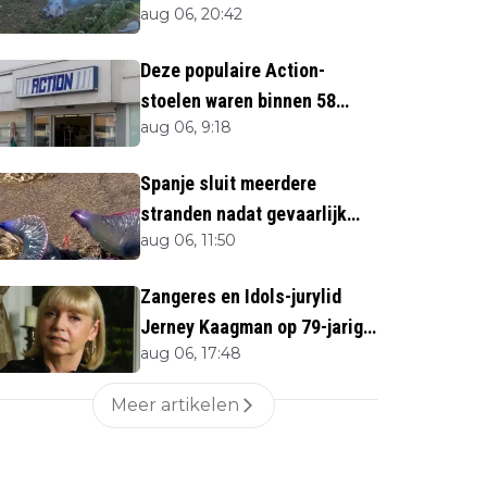
aug 06, 20:42
direct''
Deze populaire Action-
stoelen waren binnen 58
aug 06, 9:18
minuten uitverkocht zijn
vandaag weer te verkrijgen
Spanje sluit meerdere
stranden nadat gevaarlijk
aug 06, 11:50
zeedier opduikt
Zangeres en Idols-jurylid
Jerney Kaagman op 79-jarige
aug 06, 17:48
leeftijd overleden
Meer artikelen