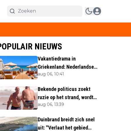
POPULAIR NIEUWS
Vakantiedrama in
Griekenland: Nederlandse
aug 06, 10:41
(40) omgekomen
Bekende politicus zoekt
ruzie op het strand, wordt
aug 06, 13:39
neergemaaid
Duinbrand breidt zich snel
uit: ''Verlaat het gebied