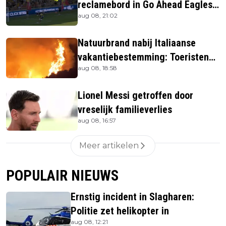
reclamebord in Go Ahead Eagles-
aug 08, 21:02
stadion
Natuurbrand nabij Italiaanse
vakantiebestemming: Toeristen
aug 08, 18:58
uit verblijven gehaald
Lionel Messi getroffen door
vreselijk familieverlies
aug 08, 16:57
Meer artikelen
POPULAIR NIEUWS
Ernstig incident in Slagharen:
Politie zet helikopter in
aug 08, 12:21