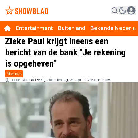
Entertainment
Buitenland
Bekende Nederla
Zieke Paul krijgt ineens een
bericht van de bank ''Je rekening
is opgeheven''
Nieuws
door
Roland Reedijk
donderdag, 24 april 2025 om 14:38