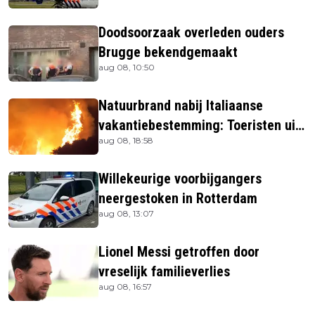
Doodsoorzaak overleden ouders
Brugge bekendgemaakt
aug 08, 10:50
Natuurbrand nabij Italiaanse
vakantiebestemming: Toeristen uit
aug 08, 18:58
verblijven gehaald
Willekeurige voorbijgangers
neergestoken in Rotterdam
aug 08, 13:07
Lionel Messi getroffen door
vreselijk familieverlies
aug 08, 16:57