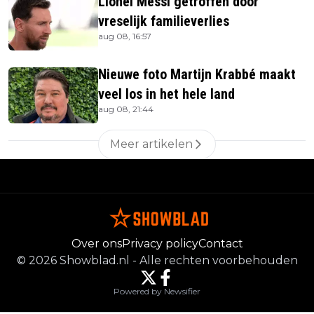
Lionel Messi getroffen door
vreselijk familieverlies
aug 08, 16:57
Nieuwe foto Martijn Krabbé maakt
veel los in het hele land
aug 08, 21:44
Meer artikelen
Over ons
Privacy policy
Contact
©
2026
Showblad.nl
-
Alle rechten voorbehouden
Powered by Newsifier