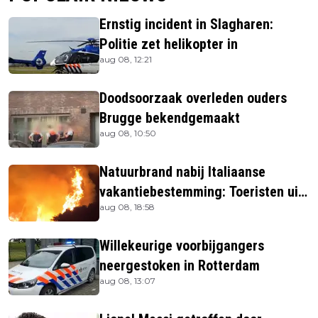
Ernstig incident in Slagharen:
Politie zet helikopter in
aug 08, 12:21
Doodsoorzaak overleden ouders
Brugge bekendgemaakt
aug 08, 10:50
Natuurbrand nabij Italiaanse
vakantiebestemming: Toeristen uit
aug 08, 18:58
verblijven gehaald
Willekeurige voorbijgangers
neergestoken in Rotterdam
aug 08, 13:07