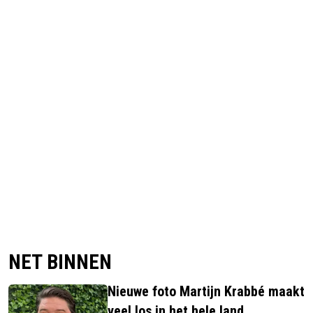
NET BINNEN
Nieuwe foto Martijn Krabbé maakt
veel los in het hele land