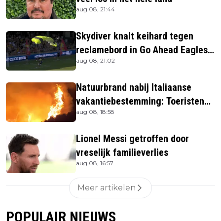
aug 08, 21:44
Skydiver knalt keihard tegen
reclamebord in Go Ahead Eagles-
aug 08, 21:02
stadion
Natuurbrand nabij Italiaanse
vakantiebestemming: Toeristen
aug 08, 18:58
uit verblijven gehaald
Lionel Messi getroffen door
vreselijk familieverlies
aug 08, 16:57
Meer artikelen
POPULAIR NIEUWS