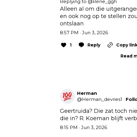
Replying to @
Rene_ggh
Alleen al om die uitgerang
en ook nog op te stellen z
ontslaan
8:57 PM · Jun 3, 2026
1
Reply
Copy lin
Read m
Herman
@
Herman_devries1
·
Foll
Geertruida? Die zat toch niet
die in? R. Koeman blijft verb
8:15 PM · Jun 3, 2026