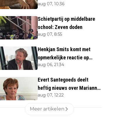
aug 07, 10:36
Schietpartij op middelbare
school: Zeven doden
aug 07, 8:55
Henkjan Smits komt met
opmerkelijke reactie op
aug 06, 21:34
overlijden Jerney Kaagman
Evert Santegoeds deelt
heftig nieuws over Marianne
aug 07, 12:22
Weber (70)
Meer artikelen