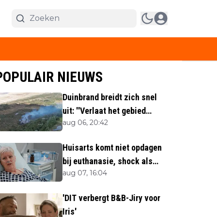
POPULAIR NIEUWS
Duinbrand breidt zich snel
uit: ''Verlaat het gebied
aug 06, 20:42
direct''
Huisarts komt niet opdagen
bij euthanasie, shock als
aug 07, 16:04
blijkt waar ze is
'DIT verbergt B&B-Jiry voor
Iris'