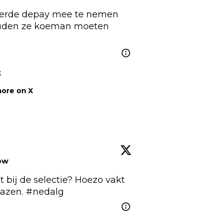
eerde depay mee te nemen 
ouden ze koeman moeten 
k
ore on X
ow
 bij de selectie? Hoezo vakt 
azen. 
#nedalg