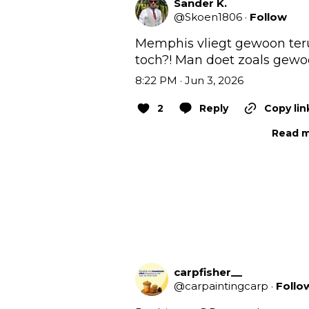
Sander K.
@
Skoen1806
·
Follow
Memphis vliegt gewoon terug
toch?! Man doet zoals gewoon
8:22 PM · Jun 3, 2026
2
Reply
Copy lin
Read m
carpfisher__
@
carpaintingcarp
·
Follo