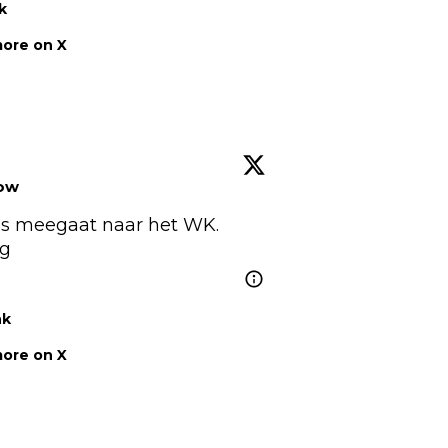
k
ore on X
low
ens meegaat naar het WK. 
g
nk
ore on X