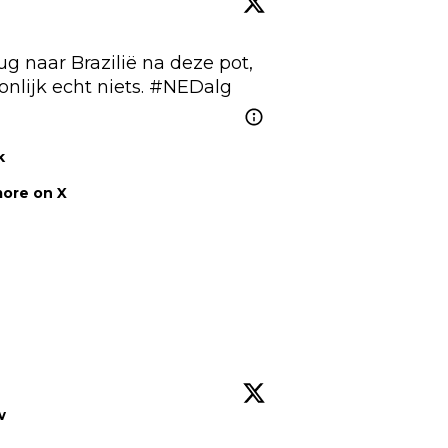
 naar Brazilië na deze pot, 
lijk echt niets. 
#NEDalg
k
ore on X
w