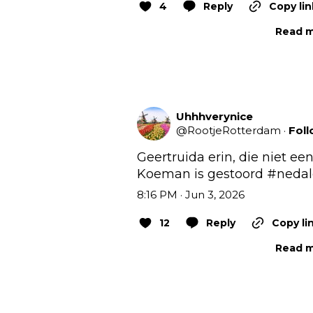
4
Reply
Copy lin
Read m
Uhhhverynice
@
RootjeRotterdam
·
Fol
Geertruida erin, die niet e
Koeman is gestoord 
#nedal
8:16 PM · Jun 3, 2026
12
Reply
Copy li
Read m