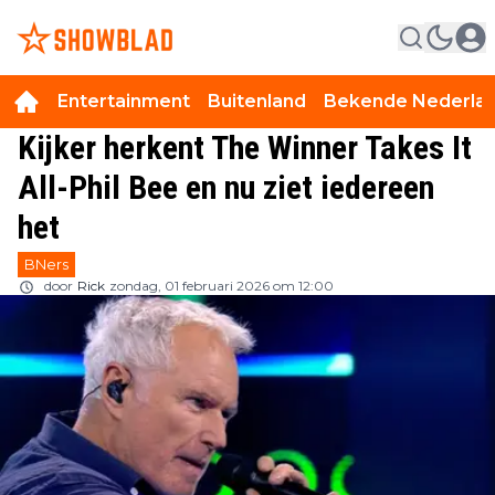
Entertainment
Buitenland
Bekende Nederla
Kijker herkent The Winner Takes It
All-Phil Bee en nu ziet iedereen
het
BNers
door
Rick
zondag, 01 februari 2026 om 12:00