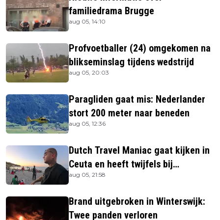
familiedrama Brugge
aug 05, 14:10
Profvoetballer (24) omgekomen na
blikseminslag tijdens wedstrijd
aug 05, 20:03
Paragliden gaat mis: Nederlander
stort 200 meter naar beneden
aug 05, 12:36
Dutch Travel Maniac gaat kijken in
Ceuta en heeft twijfels bij
aug 05, 21:58
berichtgeving media
Brand uitgebroken in Winterswijk:
Twee panden verloren