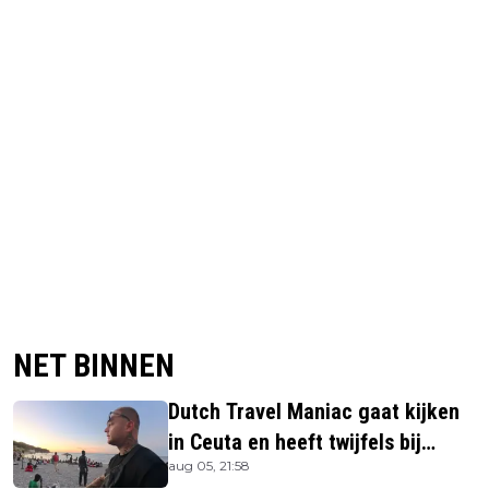
NET BINNEN
Dutch Travel Maniac gaat kijken
in Ceuta en heeft twijfels bij
aug 05, 21:58
berichtgeving media