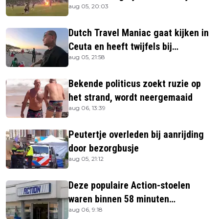
aug 05, 20:03
Dutch Travel Maniac gaat kijken in
Ceuta en heeft twijfels bij
aug 05, 21:58
berichtgeving media
Bekende politicus zoekt ruzie op
het strand, wordt neergemaaid
aug 06, 13:39
Peutertje overleden bij aanrijding
door bezorgbusje
aug 05, 21:12
Deze populaire Action-stoelen
waren binnen 58 minuten
aug 06, 9:18
uitverkocht zijn vandaag weer te