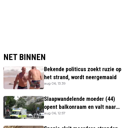
NET BINNEN
Bekende politicus zoekt ruzie op
het strand, wordt neergemaaid
aug 06, 13:39
Slaapwandelende moeder (44)
opent balkonraam en valt naar
aug 06, 12:57
beneden