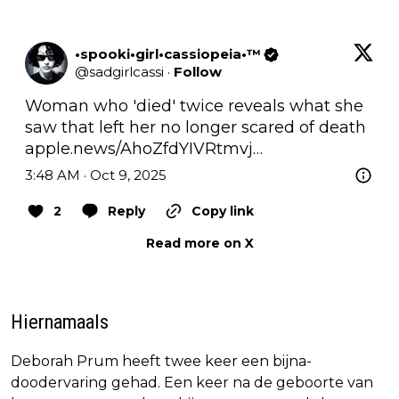
•spooki•girl•cassiopeia•™
@
sadgirlcassi
·
Follow
Woman who 'died' twice reveals what she 
saw that left her no longer scared of death  
apple.news/AhoZfdYIVRtmvj…
3:48 AM · Oct 9, 2025
2
Reply
Copy link
Read more on X
Hiernamaals
Deborah Prum heeft twee keer een bijna-
doodervaring gehad. Een keer na de geboorte van