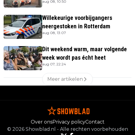
aug 08, 10:50
Willekeurige voorbijgangers
neergestoken in Rotterdam
aug 08, 13:07
Dit weekend warm, maar volgende
week wordt pas écht heet
aug 07, 22:24
Meer artikelen
Over ons
Privacy policy
Contact
©
2026
Showblad.nl
-
Alle rechten voorbehouden