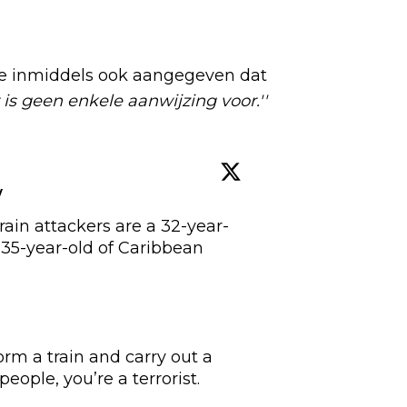
tie inmiddels ook aangegeven dat
 is geen enkele aanwijzing voor.''
w
ain attackers are a 32-year-
35-year-old of Caribbean 
orm a train and carry out a 
ople, you’re a terrorist. 