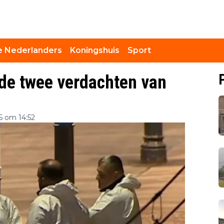
 Nederlanders
Koningshuis
Sport
 de twee verdachten van
n
 om 14:52