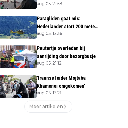
aug 05, 21:58
twijfels bij berichtgeving
media
Paragliden gaat mis:
Nederlander stort 200 meter
aug 05, 12:36
naar beneden
Peutertje overleden bij
aanrijding door bezorgbusje
aug 05, 21:12
'Iraanse leider Mojtaba
Khamenei omgekomen'
aug 05, 13:21
Meer artikelen