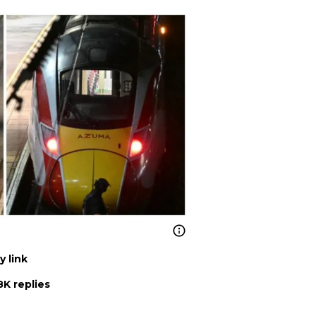
 link
8K replies