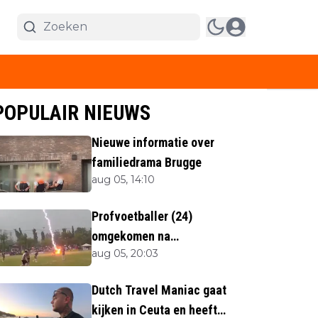
POPULAIR NIEUWS
Nieuwe informatie over
familiedrama Brugge
aug 05, 14:10
Profvoetballer (24)
omgekomen na
aug 05, 20:03
blikseminslag tijdens
wedstrijd
Dutch Travel Maniac gaat
kijken in Ceuta en heeft