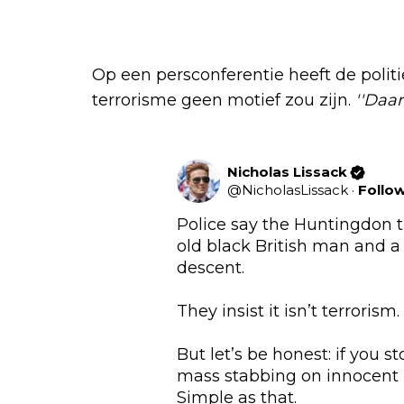
Op een persconferentie heeft de poli
terrorisme geen motief zou zijn.
''Daar
Nicholas Lissack
@
NicholasLissack
·
Follo
Police say the Huntingdon tr
old black British man and a 
descent.

They insist it isn’t terrorism.

But let’s be honest: if you st
mass stabbing on innocent pe
Simple as that.