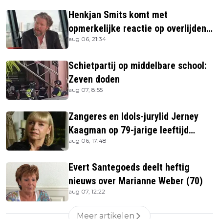
Henkjan Smits komt met
opmerkelijke reactie op overlijden
aug 06, 21:34
Jerney Kaagman
Schietpartij op middelbare school:
Zeven doden
aug 07, 8:55
Zangeres en Idols-jurylid Jerney
Kaagman op 79-jarige leeftijd
aug 06, 17:48
overleden
Evert Santegoeds deelt heftig
nieuws over Marianne Weber (70)
aug 07, 12:22
Meer artikelen