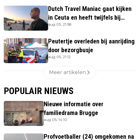
Dutch Travel Maniac gaat kijken
in Ceuta en heeft twijfels bij
aug 05, 21:58
berichtgeving media
Peutertje overleden bij aanrijding
door bezorgbusje
aug 05, 21:12
Meer artikelen
POPULAIR NIEUWS
Nieuwe informatie over
familiedrama Brugge
aug 05, 14:10
Profvoetballer (24) omgekomen na