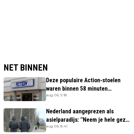
NET BINNEN
Deze populaire Action-stoelen
waren binnen 58 minuten
aug 06, 9:18
uitverkocht zijn vandaag weer te
verkrijgen
Nederland aangeprezen als
asielparadijs: ''Neem je hele gezin
aug 06, 8:41
mee''