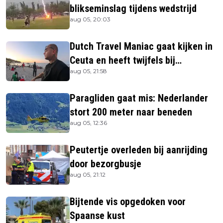
blikseminslag tijdens wedstrijd
aug 05, 20:03
Dutch Travel Maniac gaat kijken in
Ceuta en heeft twijfels bij
aug 05, 21:58
berichtgeving media
Paragliden gaat mis: Nederlander
stort 200 meter naar beneden
aug 05, 12:36
Peutertje overleden bij aanrijding
door bezorgbusje
aug 05, 21:12
Bijtende vis opgedoken voor
Spaanse kust