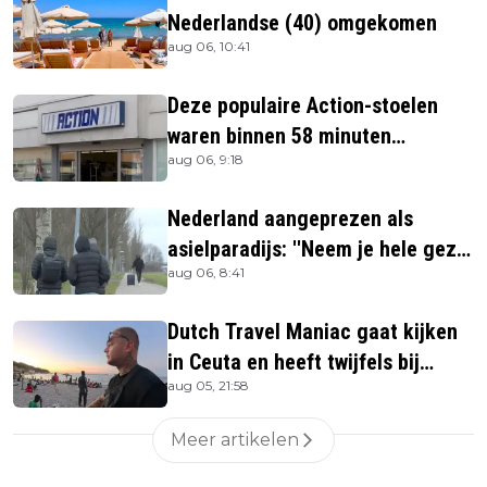
Nederlandse (40) omgekomen
aug 06, 10:41
Deze populaire Action-stoelen
waren binnen 58 minuten
aug 06, 9:18
uitverkocht zijn vandaag weer te
verkrijgen
Nederland aangeprezen als
asielparadijs: ''Neem je hele gezin
aug 06, 8:41
mee''
Dutch Travel Maniac gaat kijken
in Ceuta en heeft twijfels bij
aug 05, 21:58
berichtgeving media
Meer artikelen