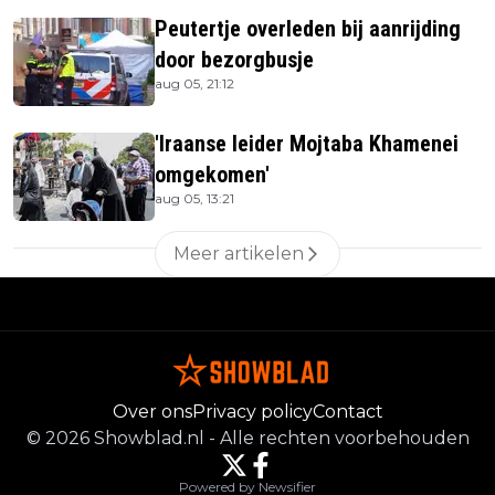
Peutertje overleden bij aanrijding
door bezorgbusje
aug 05, 21:12
'Iraanse leider Mojtaba Khamenei
omgekomen'
aug 05, 13:21
Meer artikelen
Over ons
Privacy policy
Contact
©
2026
Showblad.nl
-
Alle rechten voorbehouden
Powered by Newsifier