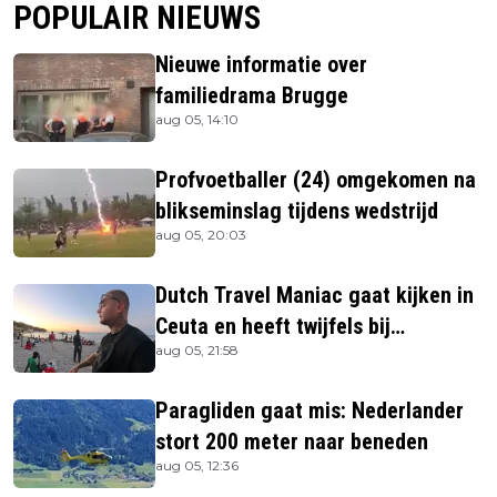
POPULAIR NIEUWS
Nieuwe informatie over
familiedrama Brugge
aug 05, 14:10
Profvoetballer (24) omgekomen na
blikseminslag tijdens wedstrijd
aug 05, 20:03
Dutch Travel Maniac gaat kijken in
Ceuta en heeft twijfels bij
aug 05, 21:58
berichtgeving media
Paragliden gaat mis: Nederlander
stort 200 meter naar beneden
aug 05, 12:36