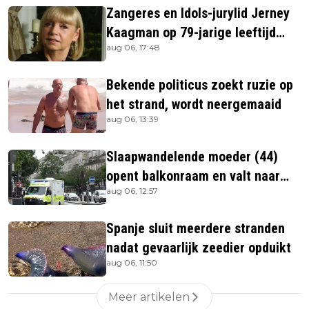
Zangeres en Idols-jurylid Jerney
Kaagman op 79-jarige leeftijd
aug 06, 17:48
overleden
Bekende politicus zoekt ruzie op
het strand, wordt neergemaaid
aug 06, 13:39
Slaapwandelende moeder (44)
opent balkonraam en valt naar
aug 06, 12:57
beneden
Spanje sluit meerdere stranden
nadat gevaarlijk zeedier opduikt
aug 06, 11:50
Meer artikelen