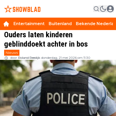
Entertainment
Buitenland
Bekende Nederla
Ouders laten kinderen
geblinddoekt achter in bos
Nieuws
door
Roland Reedijk
donderdag, 21 mei 2026 om 11:30