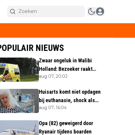
POPULAIR NIEUWS
Zwaar ongeluk in Walibi
Holland: Bezoeker raakt
aug 07, 20:02
lichaamsdeel kwijt
Huisarts komt niet opdagen
bij euthanasie, shock als
aug 07, 16:04
blijkt waar ze is
Opa (82) geweigerd door
Ryanair tijdens boarden