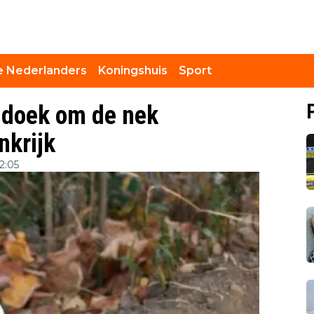
 Nederlanders
Koningshuis
Sport
ddoek om de nek
nkrijk
2:05