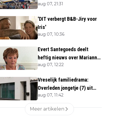
aug 07, 21:31
'DIT verbergt B&B-Jiry voor
Iris'
aug 07, 10:36
Evert Santegoeds deelt
heftig nieuws over Marianne
aug 07, 12:22
Weber (70)
Vreselijk familiedrama:
Overleden jongetje (7) uit
aug 07, 11:42
woning gehaald
Meer artikelen