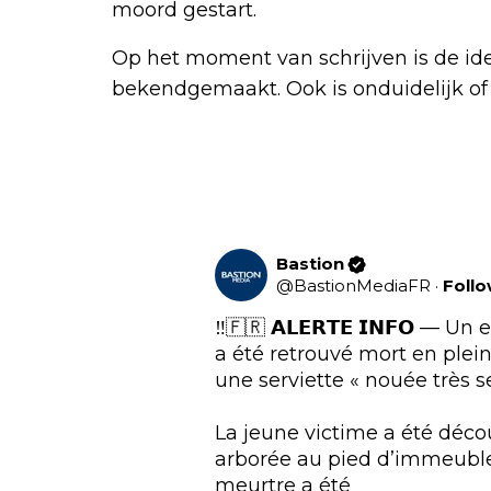
moord gestart.
Op het moment van schrijven is de ide
bekendgemaakt. Ook is onduidelijk of 
Bastion
@
BastionMediaFR
·
Foll
‼️🇫🇷 𝗔𝗟𝗘𝗥𝗧𝗘 𝗜𝗡𝗙𝗢 — 
a été retrouvé mort en plein
une serviette « nouée très se
La jeune victime a été déco
arborée au pied d’immeuble
meurtre a été 