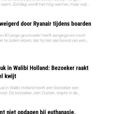
n warm. Zondag wordt het nóg warmer, maar wat
k te wachten staat is flinke tropische hitte. Dat
weigerd door Ryanair tijdens boarden
een 81-jarige grootvader heeft aangegeven nooit
 te zullen reizen, dat hij niet aan boord van een
gelaten wegens 'een probleem' met zijn paspoort.
uk in Walibi Holland: Bezoeker raakt
l kwijt
al in Walibi Holland heeft een bezoeker een
ost. De bezoeker, een Duitser, stapte in de
azy River, toen hij halverwege de rit zijn hand naar
mt niet opdagen bij euthanasie,