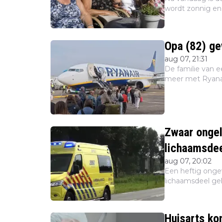
wordt zonnig e
ons volgende wee
melden de we...
Opa (82) ge
aug 07, 21:31
De familie van 
meer met Ryanair
vliegtuig werd 
Dat mel...
Zwaar ongel
lichaamsdee
aug 07, 20:02
Een heftig ongev
lichaamsdeel gek
waterattractie Cr
buiten sta...
Huisarts ko