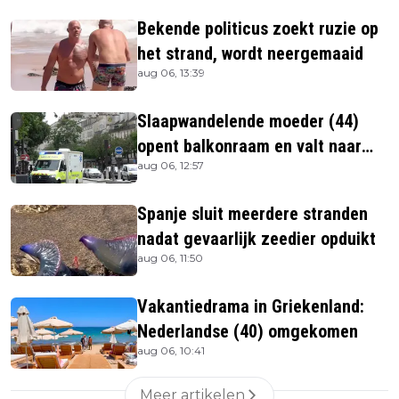
Bekende politicus zoekt ruzie op
het strand, wordt neergemaaid
aug 06, 13:39
Slaapwandelende moeder (44)
opent balkonraam en valt naar
aug 06, 12:57
beneden
Spanje sluit meerdere stranden
nadat gevaarlijk zeedier opduikt
aug 06, 11:50
Vakantiedrama in Griekenland:
Nederlandse (40) omgekomen
aug 06, 10:41
Meer artikelen