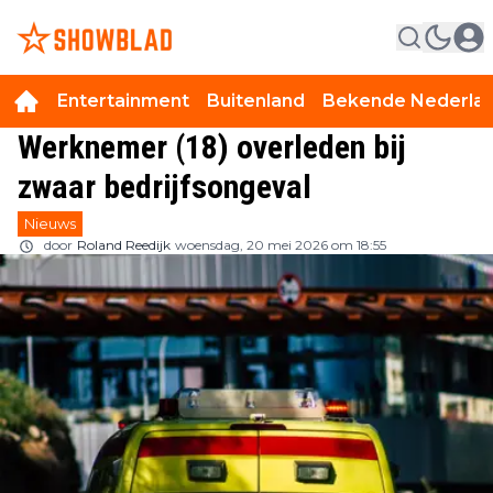
Entertainment
Buitenland
Bekende Nederla
Werknemer (18) overleden bij
zwaar bedrijfsongeval
Nieuws
door
Roland Reedijk
woensdag, 20 mei 2026 om 18:55