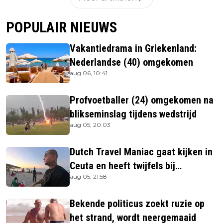
POPULAIR NIEUWS
Vakantiedrama in Griekenland:
Nederlandse (40) omgekomen
aug 06, 10:41
Profvoetballer (24) omgekomen na
blikseminslag tijdens wedstrijd
aug 05, 20:03
Dutch Travel Maniac gaat kijken in
Ceuta en heeft twijfels bij
aug 05, 21:58
berichtgeving media
Bekende politicus zoekt ruzie op
het strand, wordt neergemaaid