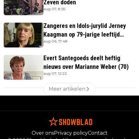
Zeven doden
aug 07, 8:55
Zangeres en Idols-jurylid Jerney
Kaagman op 79-jarige leeftijd
aug 06, 17:48
overleden
Evert Santegoeds deelt heftig
nieuws over Marianne Weber (70)
aug 07, 12:22
Meer artikelen
Over ons
Privacy policy
Contact