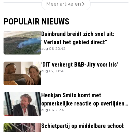
Meer artikelen
POPULAIR NIEUWS
Duinbrand breidt zich snel uit:
''Verlaat het gebied direct''
aug 06, 20:42
'DIT verbergt B&B-Jiry voor Iris'
aug 07, 10:36
Henkjan Smits komt met
opmerkelijke reactie op overlijden
aug 06, 21:34
Jerney Kaagman
Schietpartij op middelbare school: