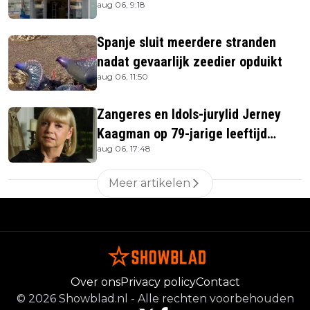
aug 06, 9:18
uitverkocht zijn vandaag weer te
verkrijgen
Spanje sluit meerdere stranden
nadat gevaarlijk zeedier opduikt
aug 06, 11:50
Zangeres en Idols-jurylid Jerney
Kaagman op 79-jarige leeftijd
aug 06, 17:48
overleden
Meer artikelen
Over ons
Privacy policy
Contact
©
2026
Showblad.nl
-
Alle rechten voorbehouden