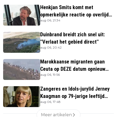
Henkjan Smits komt met
opmerkelijke reactie op overlijden
aug 06, 21:34
Jerney Kaagman
Duinbrand breidt zich snel uit:
''Verlaat het gebied direct''
aug 06, 20:42
Marokkaanse migranten gaan
Ceuta op DEZE datum opnieuw
aug 06, 19:56
bestormen
Zangeres en Idols-jurylid Jerney
Kaagman op 79-jarige leeftijd
aug 06, 17:48
overleden
Meer artikelen