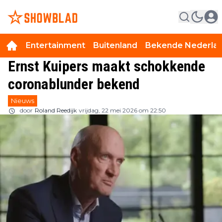
Entertainment
Buitenland
Bekende Nederla
Ernst Kuipers maakt schokkende
coronablunder bekend
Nieuws
door
Roland Reedijk
vrijdag, 22 mei 2026 om 22:50