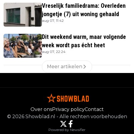
Vreselijk familiedrama: Overleden
jongetje (7) uit woning gehaald
aug 07, 11:42
Dit weekend warm, maar volgende
week wordt pas écht heet
aug 07, 22:24
Meer artikelen
Over ons
Privacy policy
Contact
©
2026
Showblad.nl
-
Alle rechten voorbehouden
Powered by Newsifier