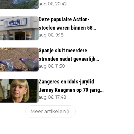
aug 06, 20:42
direct''
Deze populaire Action-
stoelen waren binnen 58
aug 06, 9:18
minuten uitverkocht zijn
vandaag weer te verkrijgen
Spanje sluit meerdere
stranden nadat gevaarlijk
aug 06, 11:50
zeedier opduikt
Zangeres en Idols-jurylid
Jerney Kaagman op 79-jarige
aug 06, 17:48
leeftijd overleden
Meer artikelen