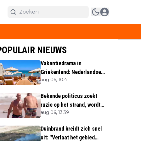
POPULAIR NIEUWS
Vakantiedrama in
Griekenland: Nederlandse
aug 06, 10:41
(40) omgekomen
Bekende politicus zoekt
ruzie op het strand, wordt
aug 06, 13:39
neergemaaid
Duinbrand breidt zich snel
uit: ''Verlaat het gebied