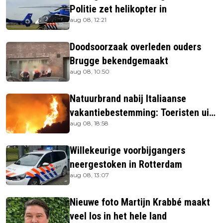
Politie zet helikopter in
aug 08, 12:21
Doodsoorzaak overleden ouders
Brugge bekendgemaakt
aug 08, 10:50
Natuurbrand nabij Italiaanse
vakantiebestemming: Toeristen uit
aug 08, 18:58
verblijven gehaald
Willekeurige voorbijgangers
neergestoken in Rotterdam
aug 08, 13:07
Nieuwe foto Martijn Krabbé maakt
veel los in het hele land