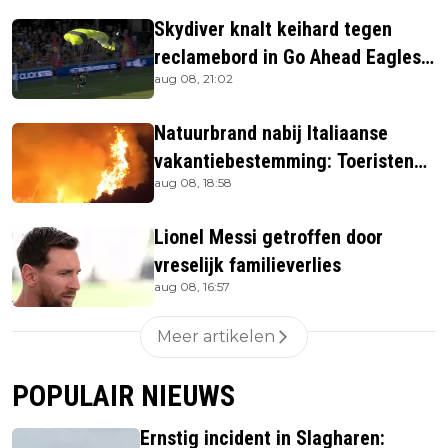
Skydiver knalt keihard tegen
reclamebord in Go Ahead Eagles-
aug 08, 21:02
stadion
Natuurbrand nabij Italiaanse
vakantiebestemming: Toeristen
aug 08, 18:58
uit verblijven gehaald
Lionel Messi getroffen door
vreselijk familieverlies
aug 08, 16:57
Meer artikelen
POPULAIR NIEUWS
Ernstig incident in Slagharen: