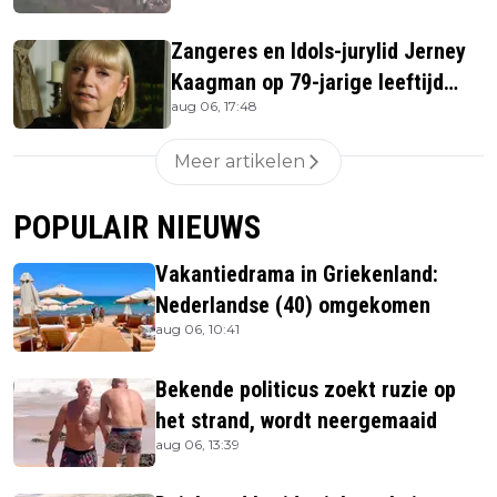
Zangeres en Idols-jurylid Jerney
Kaagman op 79-jarige leeftijd
aug 06, 17:48
overleden
Meer artikelen
POPULAIR NIEUWS
Vakantiedrama in Griekenland:
Nederlandse (40) omgekomen
aug 06, 10:41
Bekende politicus zoekt ruzie op
het strand, wordt neergemaaid
aug 06, 13:39