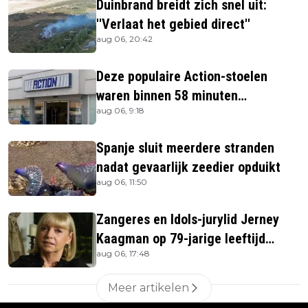
Duinbrand breidt zich snel uit:
''Verlaat het gebied direct''
aug 06, 20:42
Deze populaire Action-stoelen
waren binnen 58 minuten
aug 06, 9:18
uitverkocht zijn vandaag weer te
verkrijgen
Spanje sluit meerdere stranden
nadat gevaarlijk zeedier opduikt
aug 06, 11:50
Zangeres en Idols-jurylid Jerney
Kaagman op 79-jarige leeftijd
aug 06, 17:48
overleden
Meer artikelen