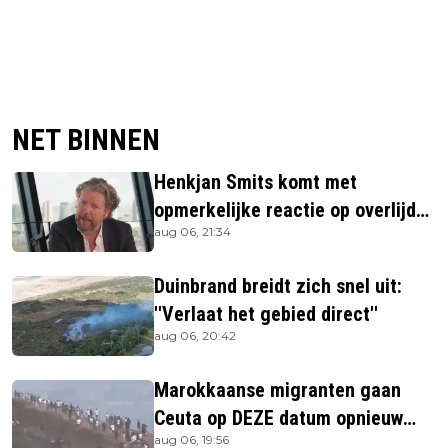
NET BINNEN
Henkjan Smits komt met
opmerkelijke reactie op overlijden
aug 06, 21:34
Jerney Kaagman
Duinbrand breidt zich snel uit:
''Verlaat het gebied direct''
aug 06, 20:42
Marokkaanse migranten gaan
Ceuta op DEZE datum opnieuw
aug 06, 19:56
bestormen