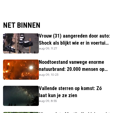
NET BINNEN
Vrouw (31) aangereden door auto:
Shock als blijkt wie er in voertuig
aug 09, 11:27
zitten
Noodtoestand vanwege enorme
natuurbrand: 20.000 mensen op
aug 09, 10:23
de vlucht
Vallende sterren op komst: Zó
laat kun je ze zien
aug 09, 8:55