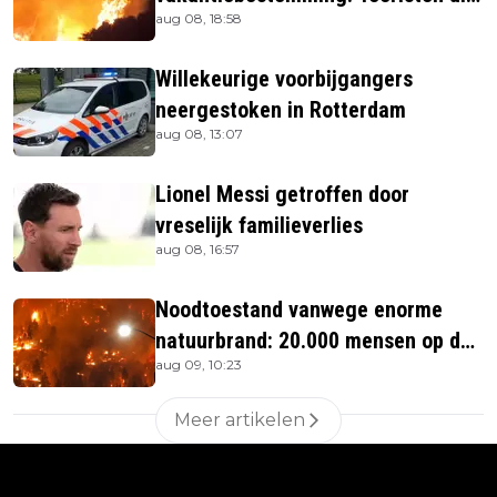
aug 08, 18:58
verblijven gehaald
Willekeurige voorbijgangers
neergestoken in Rotterdam
aug 08, 13:07
Lionel Messi getroffen door
vreselijk familieverlies
aug 08, 16:57
Noodtoestand vanwege enorme
natuurbrand: 20.000 mensen op de
aug 09, 10:23
vlucht
Meer artikelen