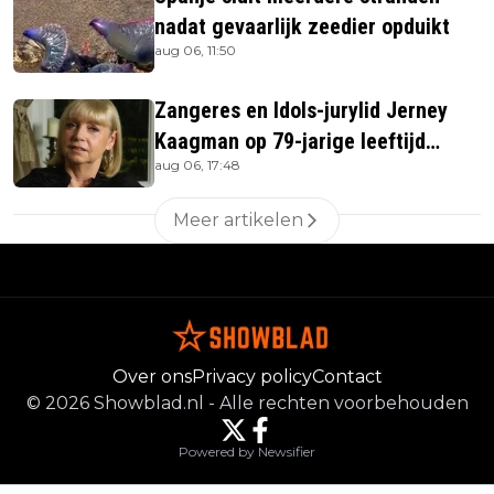
nadat gevaarlijk zeedier opduikt
aug 06, 11:50
Zangeres en Idols-jurylid Jerney
Kaagman op 79-jarige leeftijd
aug 06, 17:48
overleden
Meer artikelen
Over ons
Privacy policy
Contact
©
2026
Showblad.nl
-
Alle rechten voorbehouden
Powered by Newsifier