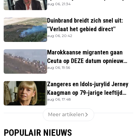
aug 06, 21:34
Jerney Kaagman
Duinbrand breidt zich snel uit:
''Verlaat het gebied direct''
aug 06, 20:42
Marokkaanse migranten gaan
Ceuta op DEZE datum opnieuw
aug 06, 19:56
bestormen
Zangeres en Idols-jurylid Jerney
Kaagman op 79-jarige leeftijd
aug 06, 17:48
overleden
Meer artikelen
POPULAIR NIEUWS