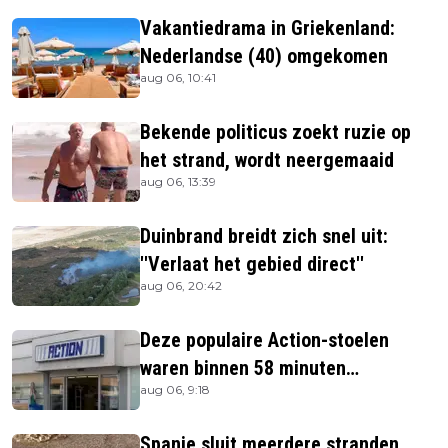
Vakantiedrama in Griekenland:
Nederlandse (40) omgekomen
aug 06, 10:41
Bekende politicus zoekt ruzie op
het strand, wordt neergemaaid
aug 06, 13:39
Duinbrand breidt zich snel uit:
''Verlaat het gebied direct''
aug 06, 20:42
Deze populaire Action-stoelen
waren binnen 58 minuten
aug 06, 9:18
uitverkocht zijn vandaag weer te
verkrijgen
Spanje sluit meerdere stranden