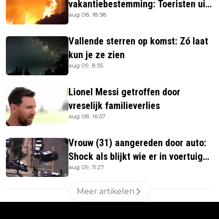
vakantiebestemming: Toeristen uit
aug 08, 18:58
verblijven gehaald
Vallende sterren op komst: Zó laat
kun je ze zien
aug 09, 8:55
Lionel Messi getroffen door
vreselijk familieverlies
aug 08, 16:57
Vrouw (31) aangereden door auto:
Shock als blijkt wie er in voertuig
aug 09, 11:27
zitten
Meer artikelen