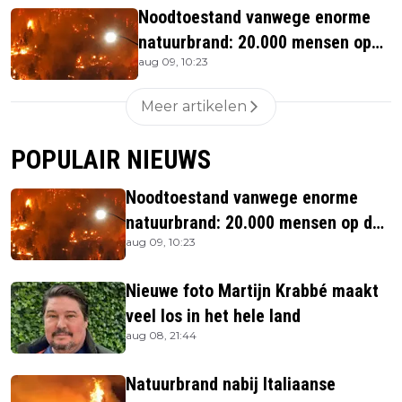
Noodtoestand vanwege enorme
natuurbrand: 20.000 mensen op
aug 09, 10:23
de vlucht
Meer artikelen
POPULAIR NIEUWS
Noodtoestand vanwege enorme
natuurbrand: 20.000 mensen op de
aug 09, 10:23
vlucht
Nieuwe foto Martijn Krabbé maakt
veel los in het hele land
aug 08, 21:44
Natuurbrand nabij Italiaanse