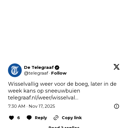
De Telegraaf
@
telegraaf
·
Follow
Wisselvallig weer voor de boeg, later in de 
week kans op sneeuwbuien 
telegraaf.nl/weer/wisselval…
7:30 AM · Nov 17, 2025
6
Reply
Copy link