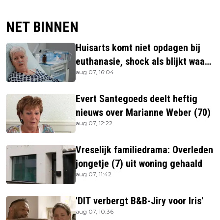
NET BINNEN
Huisarts komt niet opdagen bij
euthanasie, shock als blijkt waar
aug 07, 16:04
ze is
Evert Santegoeds deelt heftig
nieuws over Marianne Weber (70)
aug 07, 12:22
Vreselijk familiedrama: Overleden
jongetje (7) uit woning gehaald
aug 07, 11:42
'DIT verbergt B&B-Jiry voor Iris'
aug 07, 10:36