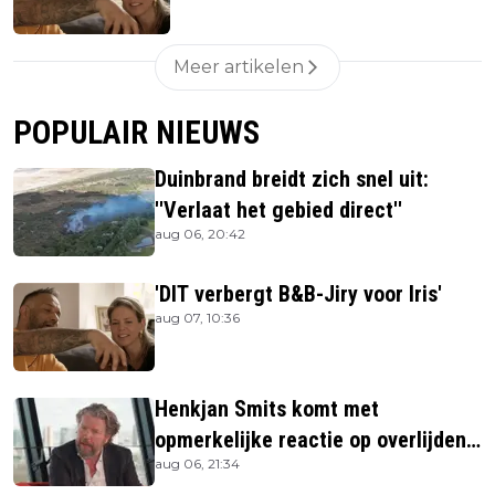
Meer artikelen
POPULAIR NIEUWS
Duinbrand breidt zich snel uit:
''Verlaat het gebied direct''
aug 06, 20:42
'DIT verbergt B&B-Jiry voor Iris'
aug 07, 10:36
Henkjan Smits komt met
opmerkelijke reactie op overlijden
aug 06, 21:34
Jerney Kaagman