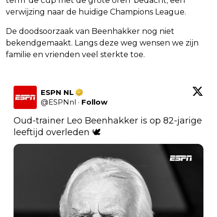
term 'de cup met de grote oren' bedacht; een
verwijzing naar de huidige Champions League.
De doodsoorzaak van Beenhakker nog niet
bekendgemaakt. Langs deze weg wensen we zijn
familie en vrienden veel sterkte toe.
ESPN NL
@
ESPNnl
·
Follow
Oud-trainer Leo Beenhakker is op 82-jarige 
leeftijd overleden 🕊️ 