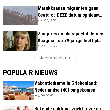
Marokkaanse migranten gaan
Ceuta op DEZE datum opnieuw
aug 06, 19:56
bestormen
Zangeres en Idols-jurylid Jerney
Kaagman op 79-jarige leeftijd
aug 06, 17:48
overleden
Meer artikelen
POPULAIR NIEUWS
Vakantiedrama in Griekenland:
Nederlandse (40) omgekomen
aug 06, 10:41
Bekende politicus zoekt ruzie op