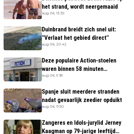
het strand, wordt neergemaaid
aug 06, 13:39
Duinbrand breidt zich snel uit:
''Verlaat het gebied direct''
aug 06, 20:42
Deze populaire Action-stoelen
waren binnen 58 minuten
aug 06, 9:18
uitverkocht zijn vandaag weer te
verkrijgen
Spanje sluit meerdere stranden
nadat gevaarlijk zeedier opduikt
aug 06, 11:50
Zangeres en Idols-jurylid Jerney
Kaagman op 79-jarige leeftijd