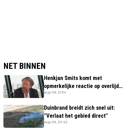
NET BINNEN
Henkjan Smits komt met
opmerkelijke reactie op overlijden
aug 06, 21:34
Jerney Kaagman
Duinbrand breidt zich snel uit:
''Verlaat het gebied direct''
aug 06, 20:42